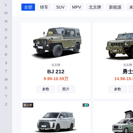
L
全部
轿车
SUV
MPV
北京牌
新能源
长安凯程
M
长安欧尚
N
O
昌河
P
创维汽车
Q
曹操汽车
R
成功汽车
S
· 北京牌 ·
· 北京牌 
BJ 212
勇士
T
橙仕
9.99-10.59万
14.98-15
W
D
X
参数
图片
参数
大众
Y
东风风神
Z
东风
东风风行