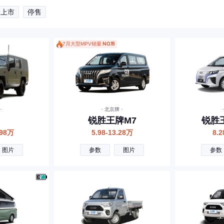
未上市
停售
7月大型MPV销量
NO.15
·
· 北京牌 ·
锐胜王牌M7
锐胜王
.98万
5.98-13.28万
8.2
图片
参数
图片
参数