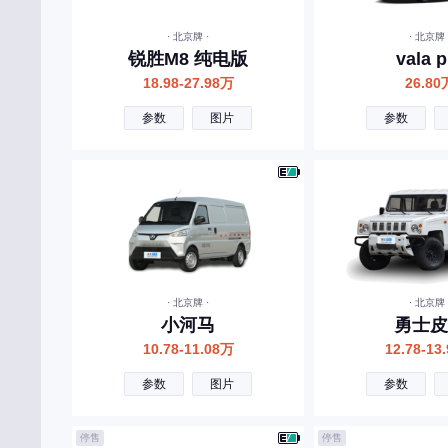
东风郑州日产
· 北京牌 ·
· 北京牌 
东风小康
锐胜M8 纯电版
vala p
东风纳米
18.98-27.98万
26.80
东风风光
参数
图片
参数
东风富康
大运
大力牛魔王
东风风度
道朗格
· 北京牌 ·
· 北京牌 
E
小河马
勇士皮
10.78-11.08万
12.78-13
东风奕派
参数
图片
参数
二一二越野车
F
停售
停售