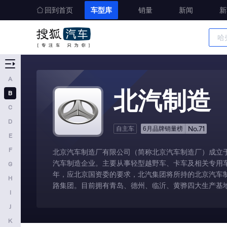
回到首页
车型库
销量
新闻
新
宝骏
标致
北京汽车
车型大全
宾利
精准选车
A
北汽制造
北汽制造
B
奔腾
C
北汽瑞翔
D
No.71
自主车
6月品牌销量榜
北汽雷驰
E
F
北京汽车制造厂有限公司（简称北京汽车制造厂）成立于
百智新能源
汽车制造企业。主要从事轻型越野车、卡车及相关专用车
G
C
年，应北京国资委的要求，北汽集团将所持的北京汽车
H
路集团。目前拥有青岛、德州、临沂、黄骅四大生产基
长安
I
J
长城
K
长安启源