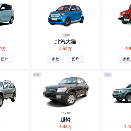
·
· 北京牌 ·
北汽大猫
69万
4.98万
5.
图片
参数
图片
参数
停售
停售
·
· 北京牌 ·
越铃
万
6.48万
7.1