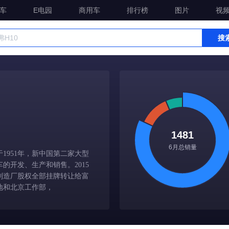
车
E电园
商用车
排行榜
图片
视
搜
1481
6月总销量
1951年，新中国第二家大型
的开发、生产和销售。2015
制造厂股权全部挂牌转让给富
地和北京工作部，