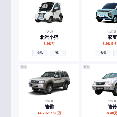
丰田
福特
方程豹
法拉利
· 北京牌 ·
· 北京牌 
北汽小猫
家宝
福田
3.98万
3.98-5.
飞凡汽车
参数
图片
参数
飞碟汽车
停售
停售
G
广汽传祺
国金汽车
国吉商用车
· 北京牌 ·
· 北京牌 
H
陆霸
陆铃
14.28-17.28万
6.48
哈弗