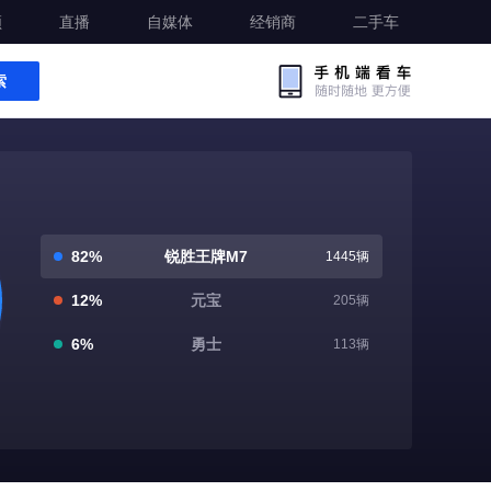
频
直播
自媒体
经销商
二手车
索
82%
锐胜王牌M7
1445辆
12%
元宝
205辆
6%
勇士
113辆