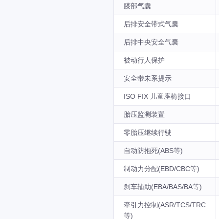
膝部气囊
后排安全带式气囊
后排中央安全气囊
被动行人保护
安全带未系提示
ISO FIX 儿童座椅接口
胎压监测装置
零胎压继续行驶
自动防抱死(ABS等)
制动力分配(EBD/CBC等)
刹车辅助(EBA/BAS/BA等)
牵引力控制(ASR/TCS/TRC
等)