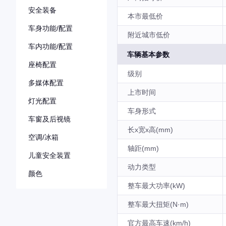
安全装备
本市最低价
车身功能/配置
附近城市低价
车内功能/配置
车辆基本参数
座椅配置
级别
多媒体配置
上市时间
灯光配置
车身形式
车窗及后视镜
长x宽x高(mm)
空调/冰箱
轴距(mm)
儿童安全装置
动力类型
颜色
整车最大功率(kW)
整车最大扭矩(N·m)
官方最高车速(km/h)