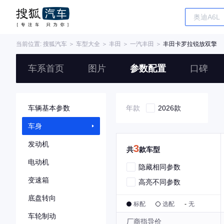
当前位置:
搜狐汽车
＞
车型大全
＞
丰田
＞
一汽丰田
＞
丰田卡罗拉锐放双擎
车系首页
图片
参数配置
口碑
车辆基本参数
年款
2026款
车身
发动机
3
共
款车型
电动机
隐藏相同参数
变速箱
高亮不同参数
底盘转向
标配
选配
-
无
车轮制动
厂商指导价