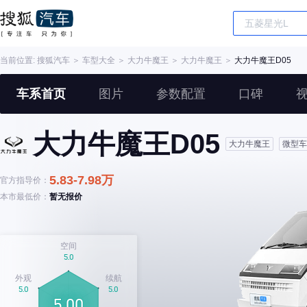
当前位置:
搜狐汽车
＞
车型大全
＞
大力牛魔王
＞
大力牛魔王
＞
大力牛魔王D05
车系首页
图片
参数配置
口碑
大力牛魔王D05
大力牛魔王
微型车
5.83-7.98万
官方指导价：
本市最低价：
暂无报价