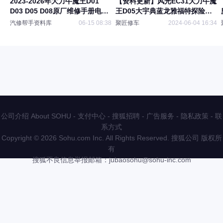
2023-2026年大力牛魔王D01
【资料更新】风光EC31大力牛魔
D03 D05 D08原厂维修手册电路
王D05大宇典蓝龙雅福特探险者
图资料
维修手册电路图
汽修帮手资料库
06-15 08:38
聚匠修车
2024-06-04 16:34
公司介绍 About SOHU
-
支付中心
-
搜狐招聘
-
广告服务
-
隐私政策
-
联
系方式
Copyright
©
2026 Sohu.com Inc. All Rights Reserved. 搜狐公司
版权所
有
搜狐不良信息举报邮箱：
jubaosohu@sohu-inc.com