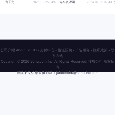
崛起
杳子免
2025-01-25 04:48
电车资源网
2024-07-30 02:43
公司介绍 About SOHU
-
支付中心
-
搜狐招聘
-
广告服务
-
隐私政策
-
联
系方式
Copyright
©
2026 Sohu.com Inc. All Rights Reserved. 搜狐公司
版权所
有
搜狐不良信息举报邮箱：
jubaosohu@sohu-inc.com