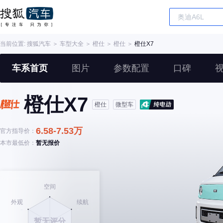
当前位置:
搜狐汽车
＞
车型大全
＞
橙仕
＞
橙仕
＞
橙仕X7
车系首页
图片
参数配置
口碑
橙仕X7
橙仕
微型车
6.58-7.53万
官方指导价：
本市最低价：
暂无报价