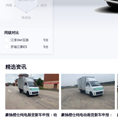
同级对比
江淮Van宝路
5分
开瑞江豚E5
5分
精选资讯
豪驰橙仕纯电厢货新车申报：动
豪驰橙仕纯电动厢货新车申报：