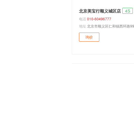
i3
北京美宝行顺义城区店
4S
3系
电话
010-60496777
1系双门
地址
北京市顺义区仁和镇西环路99
3系GT
询价
1系敞篷
3系旅行车
Z4
5系旅行车
3系敞篷
6系GT
Z3
3系混合动力
5系GT
5系混合动力
6系敞篷