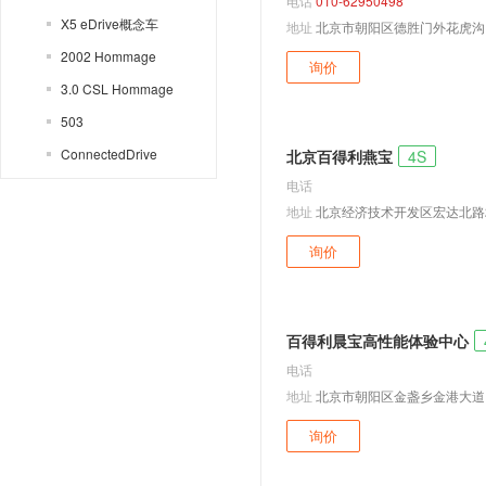
电话
010-62950498
X5 eDrive概念车
地址
北京市朝阳区德胜门外花虎沟
2002 Hommage
询价
3.0 CSL Hommage
503
ConnectedDrive
北京百得利燕宝
4S
电话
Gran Lusso Coupe
地址
北京经济技术开发区宏达北路
Skytop
询价
Speedtop
Vision
Vision M Next
百得利晨宝高性能体验中心
VISION NEXT 100
电话
Z2
地址
北京市朝阳区金盏乡金港大道
Zagato
询价
1系
2系敞篷