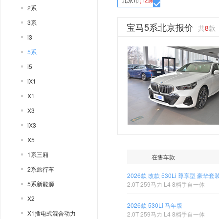
2系
3系
宝马5系北京报价
共
8
款
i3
5系
i5
iX1
X1
X3
iX3
X5
1系三厢
在售车款
2系旅行车
2026款 改款 530Li 尊享型 豪华套
5系新能源
2.0T 259马力 L4 8档手自一体
X2
2026款 530Li 马年版
X1插电式混合动力
2.0T 259马力 L4 8档手自一体