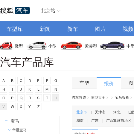
奥迪
北京站
AITO
车型库
埃安
新闻
新车
图片
视频
阿维塔
奥迪AUDI
微型
小型
紧凑型
中
阿斯顿马丁
汽车产品库
阿尔法罗密欧
埃尚
A
B
C
D
E
F
G
安凯客车
车型
图
报价
H
I
J
K
L
M
N
B
汽车频道
>
车型大全
>
>
宝马报价
>
O
P
Q
R
S
T
U
比亚迪
V
W
X
Y
Z
奔驰
北京市
|
天津市
|
河北
|
山
湖南
|
广东
|
广西壮族自治区
宝马
华晨宝马
北京市
(12家)