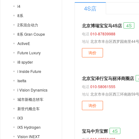
i4
4S店
8系
2系混合动力
北京博瑞宝宝马4S店
4S
电话
010-87839988
8系 Gran Coupe
地址
北京市丰台区西罗园南里44
ActiveE
询价
Future Luxury
i8 spyder
i Inside Future
北京宝泽行宝马丽泽商圈店
Isetta
电话
010-58061555
i Vision Dynamics
地址
北京市丰台区西三环南路59
城市新概念轿车
询价
新世代概念车
iX3
iX5 Hydrogen
宝马中升宝辉
4S
Vision iNEXT