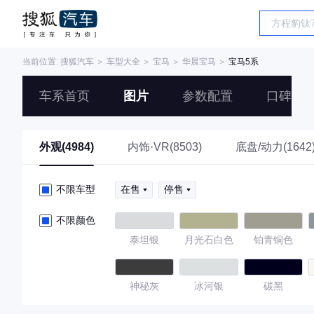
当前位置:
搜狐汽车
＞
车型大全
＞
宝马
＞
华晨宝马
＞
宝马5系
车系首页
图片
参数配置
口碑
外观(4984)
内饰·VR(8503)
底盘/动力(1642
不限车型
在售
停售
不限颜色
泰坦银
月光石白色
铂青铜色
神秘灰
冰河银
碳黑