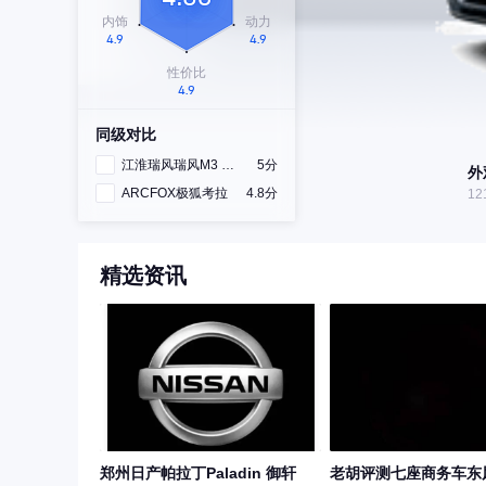
同级对比
江淮瑞风瑞风M3 PHEV
5分
外
ARCFOX极狐考拉
4.8分
12
精选资讯
郑州日产帕拉丁Paladin 御轩
老胡评测七座商务车东