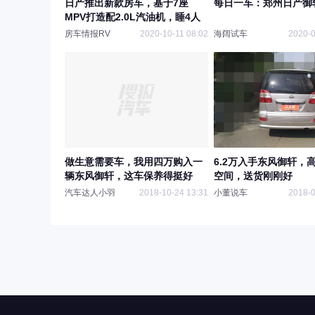
日产推出新款房车，基于7座
每日一车：郑州日产御
MPV打造配2.0L汽油机，睡4人
房车情报RV
2020-10-11 08:02
海阔试车
2020-0
做生意需要车，我用四万购入一
6.2万入手东风御轩，
辆东风御轩，这车保养得挺好
空间，送货刚刚好
汽车达人小羽
2018-10-24 13:31
小董说车
2018-0