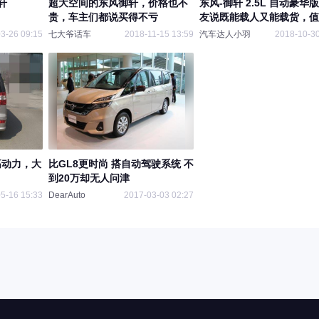
轩
超大空间的东风御轩，价格也不
东风-御轩 2.5L 自动豪华
贵，车主们都说买得不亏
友说既能载人又能载货，值
虑
3-26 09:15
七大爷话车
2018-11-15 13:59
汽车达人小羽
2018-10-30
高动力，大
比GL8更时尚 搭自动驾驶系统 不
到20万却无人问津
5-16 15:33
DearAuto
2017-03-03 02:27