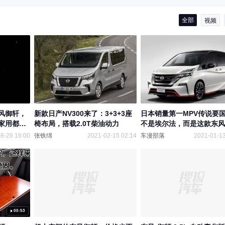
全部
视频
风御轩，
新款日产NV300来了：3+3+3座
日本销量第一MPV传说要
家用都可
椅布局，搭载2.0T柴油动力
不是埃尔法，而是这款东风
甲
8-26 16:00
张铁绵
2021-02-15 02:14
车漫部落
2021-01-13
00:53