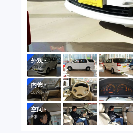
外观
121张
内饰
167张
空间
8张