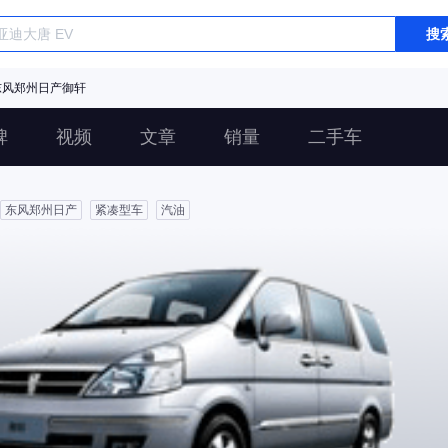
搜
东风郑州日产御轩
碑
视频
文章
销量
二手车
东风郑州日产
紧凑型车
汽油