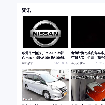
资讯
郑州日产帕拉丁Paladin 御轩
老胡评测七座商务车东
Yumsun 御风A100 EA100维修
空间大实用性高，商务
手册电路图
以
聚匠修车
04-13 03:06
生活放映室
2021-0