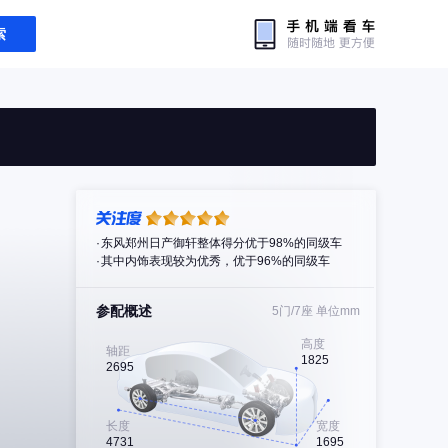
索
东风郑州日产御轩整体得分优于98%的同级车
其中内饰表现较为优秀，优于96%的同级车
参配概述
5门/7座
单位mm
高度
轴距
1825
2695
长度
宽度
4731
1695