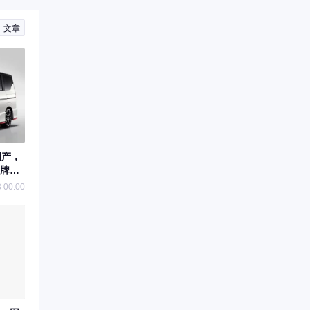
文章
国产，
牌马
 00:00