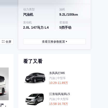
动力类型
油耗
汽油机
9.2L/100km
发动机
变速箱
2.0L 147马力 L4
5挡手动
全屏
查看完整参数配置
看了又看
东风风行M6
汽油 | 中型车
10.29-11.89万
江淮瑞风瑞风L5
汽油 | 中大型车
15.58-16.78万
国产，