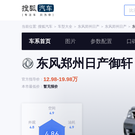
当前位置:
搜狐汽车
＞
车型大全
＞
东风郑州日产
＞
东风郑州日产
＞
车系首页
图片
参数配置
口
东风郑州日产御轩
12.98-19.98万
官方指导价：
本市最低价：
暂无报价