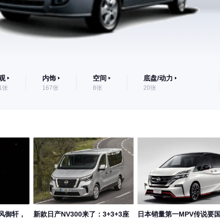
观
内饰
空间
底盘/动力
1张
167张
8张
20张
风御轩，
新款日产NV300来了：3+3+3座
日本销量第一MPV传说要