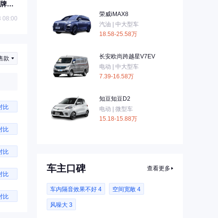
牌马
荣威iMAX8
 08:00
汽油 | 中大型车
18.58-25.58万
长安欧尚跨越星V7EV
售款
电动 | 中大型车
7.39-16.58万
知豆知豆D2
对比
电动 | 微型车
15.18-15.88万
对比
对比
车主口碑
查看更多
对比
车内隔音效果不好 4
空间宽敞 4
对比
风噪大 3