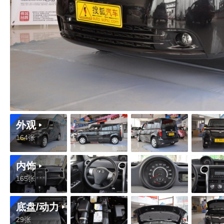
外观
164张
内饰
165张
底盘/动力
29张