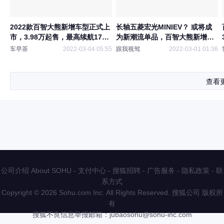
2022款百智大熊新增车型正式上
长轴五菱宏光MINIEV？ 或将成
市，3.98万起售，最高续航175
为新潮流单品，百智大熊新增车
公里
型上市
车早茶
2022-03-04 05:55
跟我视驾
2022-03-01 01:36
查看
公司介绍 About SOHU
-
支付中心
-
搜狐招聘
-
广告服务
-
隐私政策
-
联
系方式
Copyright
©
2026 Sohu.com Inc. All Rights Reserved. 搜狐公司
版权所
有
搜狐不良信息举报邮箱：
jubaosohu@sohu-inc.com