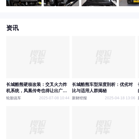
资讯
长城酷熊硬核改装：交叉火力炸
长城酷熊车型深度剖析：优劣对
机系统，凤凰传奇也得让出广场
比与适用人群揭秘
C位
轮胎说车
2025-07-08 10:44
新财经报
2025-04-18 13:06