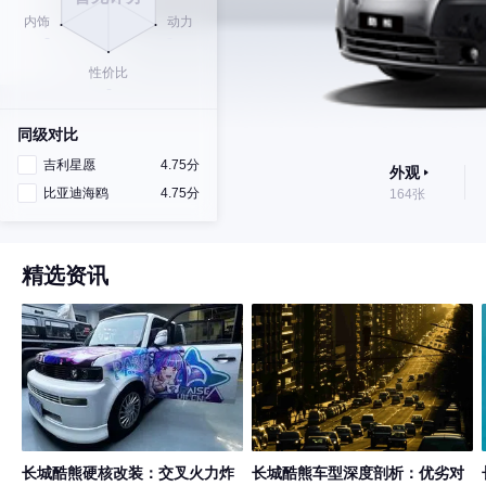
同级对比
吉利星愿
4.75分
外观
比亚迪海鸥
4.75分
164张
精选资讯
长城酷熊硬核改装：交叉火力炸
长城酷熊车型深度剖析：优劣对