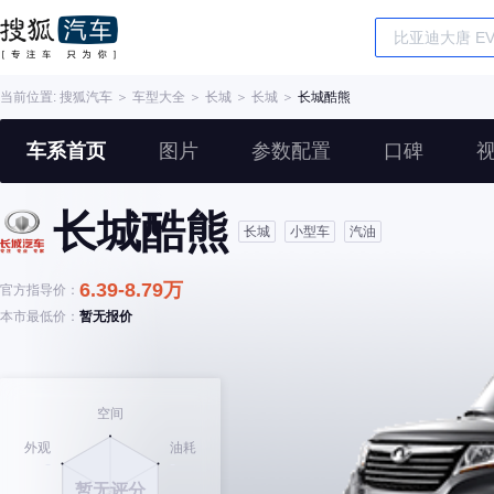
当前位置:
搜狐汽车
＞
车型大全
＞
长城
＞
长城
＞
长城酷熊
车系首页
图片
参数配置
口碑
长城酷熊
长城
小型车
汽油
6.39-8.79万
官方指导价：
本市最低价：
暂无报价