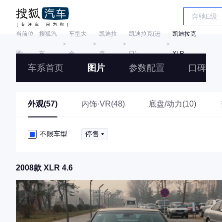
当前位
搜狐汽
车型大
凯迪拉
凯迪拉克(进
凯迪拉克
＞
＞
＞
＞
置:
车
全
克
口)
XLR
车系首页
图片
参数配置
口碑
外观(57)
内饰·VR(48)
底盘/动力(10)
不限车型
停售
2008款 XLR 4.6