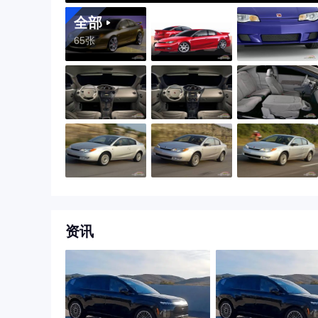
全部
65张
资讯