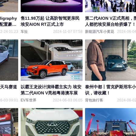
igraphy
售11.98万起 让高阶智驾更亲民
第二代AION V正式亮相，
，配置豪华
埃安AION RT正式上市
人都把埃安展台给挤爆了！
2-24 01:23
车扯
2024-11-07 07:58
新能源汽车小黄花
2024-06-04
 天马赛道
以霸王龙设计演绎霸主实力 埃安
泰州中都丨雷克萨斯用车小
第二代AION V亮相粤港澳车展
识，请收藏！
6-03 09:01
EV车世界
2024-06-03 06:05
背包旅行客
2024-06-02