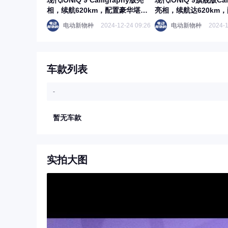
现代IONIQ 9 Calligraphy版亮
现代IONIQ 9旗舰版Call
相，续航620km，配置豪华堪
亮相，续航达620km
称“行驶中的客厅”
超乎想象！
电动新物种
2024-12-24 09:26
电动新物种
2024-1
车款列表
-
暂无车款
实拍大图