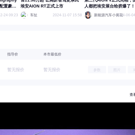
igraphy
售11.98万起 让高阶智驾更亲民
第二代AION V正式亮相，
，配置豪华
埃安AION RT正式上市
人都把埃安展台给挤爆了！
2-24 09:23
车扯
2024-11-07 15:58
新能源汽车小黄花
2024-06-04
指导价
本市最低价
暂无报价
暂无报价
参数
图片
查