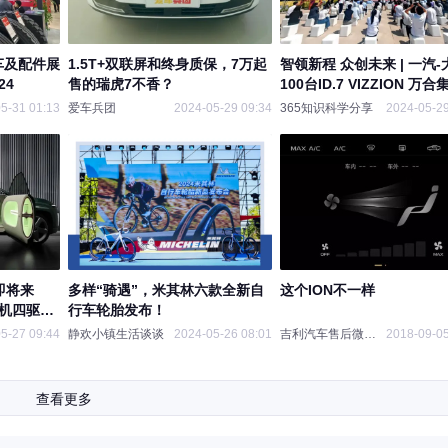
车及配件展
1.5T+双联屏和终身质保，7万起
智领新程 众创未来 | 一汽-
24
售的瑞虎7不香？
100台ID.7 VIZZION 万
用户交车仪式圆满落幕
5-31 01:13
爱车兵团
2024-05-29 09:34
365知识科学分享
2024-05-29
9即将来
多样“骑遇”，米其林六款全新自
这个ION不一样
电机四驱
行车轮胎发布！
5-27 09:44
静欢小镇生活谈谈
2024-05-26 08:01
吉利汽车售后微课堂
2018-09-05
查看更多