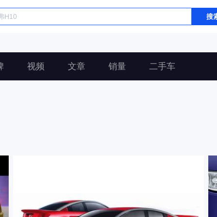
搜
碑
视频
文章
销量
二手车