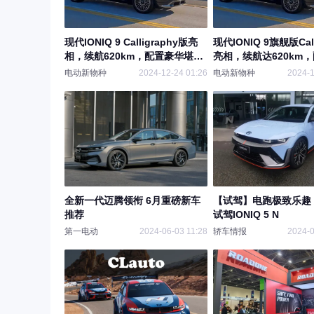
现代IONIQ 9 Calligraphy版亮
现代IONIQ 9旗舰版Call
相，续航620km，配置豪华堪
亮相，续航达620km
称“行驶中的客厅”
超乎想象！
电动新物种
2024-12-24 01:26
电动新物种
2024-1
全新一代迈腾领衔 6月重磅新车
【试驾】电跑极致乐趣
推荐
试驾IONIQ 5 N
第一电动
2024-06-03 11:28
轿车情报
2024-0