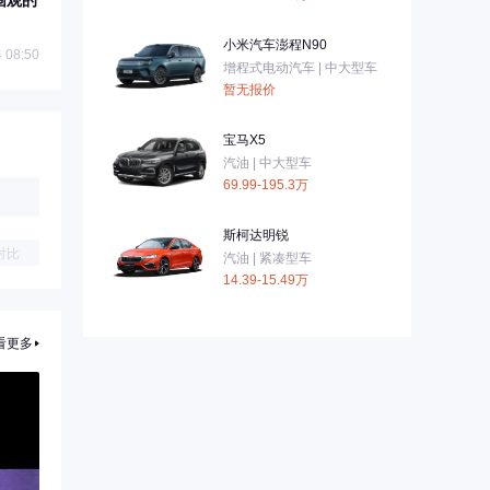
围观的
小米汽车澎程N90
 08:50
增程式电动汽车 | 中大型车
暂无报价
宝马X5
汽油 | 中大型车
69.99-195.3万
斯柯达明锐
对比
汽油 | 紧凑型车
14.39-15.49万
看更多