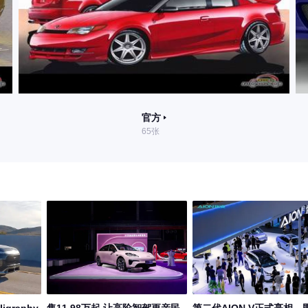
官方
65张