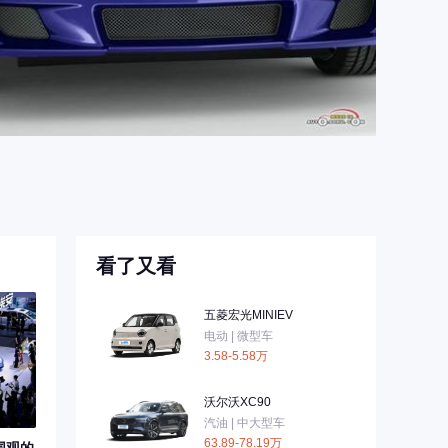
看了又看
五菱宏光MINIEV
电动 | 微型车
3.58-5.58万
沃尔沃XC90
汽油 | 中大型车
63.89-78.19万