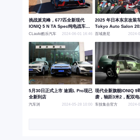
挑战派克峰，677匹全新现代
2025 年日本东京改装
IONIQ 5 N TA Spec纯电战车下
Tokyo Auto Salon 20
月出战 | 酷乐汽车
CLauto酷乐汽车
2024-06-01 16:46
百域唐尼
2024-0
5月30日正式上市 途观L Pro现已
现代全新旗舰IONIQ 
全新到店
袭，轴距3米2，配双
+800V快充
汽车浏
2024-05-28 10:00
车技集合官方
2024-0