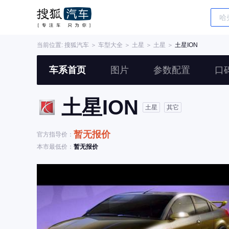
当前位置:
搜狐汽车
＞
车型大全
＞
土星
＞
土星
＞
土星ION
车系首页
图片
参数配置
口
土星ION
土星
其它
暂无报价
官方指导价：
本市最低价：
暂无报价