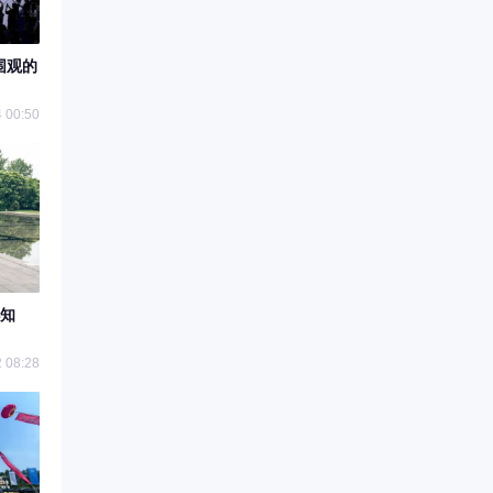
围观的
 00:50
知
 08:28