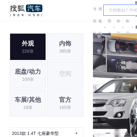
当
搜
车
前
狐
型
欧
欧
＞
＞
＞
＞
位
汽
大
宝
宝
外观
内饰
置:
车
全
226张
385张
底盘/动力
空间
100张
车展/其他
官方
18张
165张
2013款 1.4T 七座豪华型