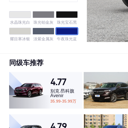
水晶珠光白
珠光铂金灰
珠光宝石黑
耀目寒冰银
淡紫金属灰
午夜珠光蓝
流光铜
同级车推荐
4.42
4.77
别克 昂科旗
Avenir
·外观表现一般，低于92%同级车
35.99-35.99万
·内饰表现一般，低于87%同级车
·空间表现较为优秀，优于67%同级车
4.79