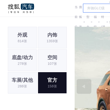
当
搜
车
福
前
狐
型
福
特
＞
＞
＞
＞
位
汽
大
特
(进
外观
内饰
置:
车
全
口)
814张
1359张
底盘/动力
空间
278张
107张
车展/其他
官方
288张
158张