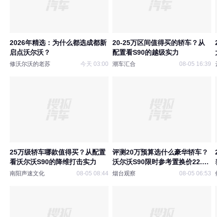
2026年精选：为什么都选成都新
20-25万区间值得买的轿车？从
启点沃尔沃？
配置看S90的越级实力
修沃尔沃的老苏
今天 03:00
潮车汇合
08-05 16:39
25万级轿车哪款值得买？从配置
评测20万预算选什么豪华轿车？
看沃尔沃S90的降维打击实力
沃尔沃S90限时参考置换价22.99
万起！
南阳声速文化
08-05 08:44
烟台观察
08-05 06:53