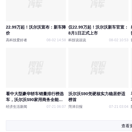
22.99万起！沃尔沃宣布：新车降
仅22.99万起！沃尔沃新车官宣：
价
8月1日正式上市
高科技爱好者
08-02 14:58
科技说说说
08-02 10:53
看中大型豪华轿车销量排行榜选
沃尔沃S90凭硬核实力稳居舒适
车，沃尔沃S90家用商务全能首
榜首
选
经济生活新闻
07-21 06:07
菏泽日报
07-21 03:04
查看