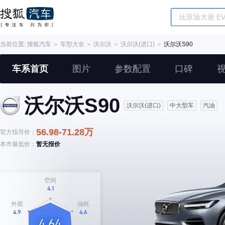
当前位置:
搜狐汽车
＞
车型大全
＞
沃尔沃
＞
沃尔沃(进口)
＞
沃尔沃S90
车系首页
图片
参数配置
口碑
沃尔沃S90
沃尔沃(进口)
中大型车
汽油
56.98-71.28万
官方指导价：
本市最低价：
暂无报价