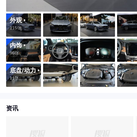
外观
115张
内饰
96张
底盘/动力
11张
资讯