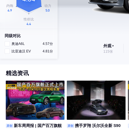
同级对比
奥迪A6L
4.57分
外观
比亚迪汉 EV
4.81分
115张
精选资讯
新车周周报 | 国产百万旗舰
携手罗翔 沃尔沃全新 S90
原创
原创