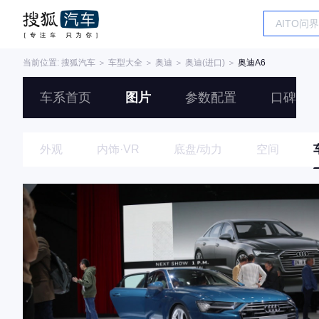
当前位置:
搜狐汽车
＞
车型大全
＞
奥迪
＞
奥迪(进口)
＞
奥迪A6
车系首页
图片
参数配置
口碑
外观
内饰·VR
底盘/动力
空间