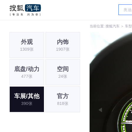
当前位置:
搜狐汽车
＞
车型
外观
内饰
1309张
1907张
底盘/动力
空间
477张
24张
车展/其他
官方
390张
818张