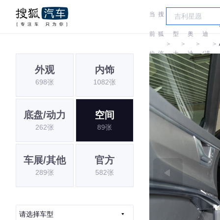
当
搜
车
奥
前
狐
型
奥
迪
＞
＞
＞
＞
位
汽
大
迪
(进
外观
内饰
置:
车
全
口)
698张
1082张
底盘/动力
空间
262张
89张
车展/其他
官方
289张
582张
请选择车型