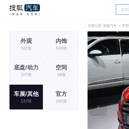
当前位置:
搜狐汽车
＞
车型
外观
内饰
322张
520张
底盘/动力
空间
107张
18张
车展/其他
官方
137张
205张