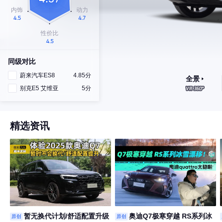
同级对比
蔚来汽车ES8
4.85分
全景
别克E5 艾维亚
5分
精选资讯
暂无换代计划/舒适配置升级
奥迪Q7极寒穿越 RS系列冰
原创
原创