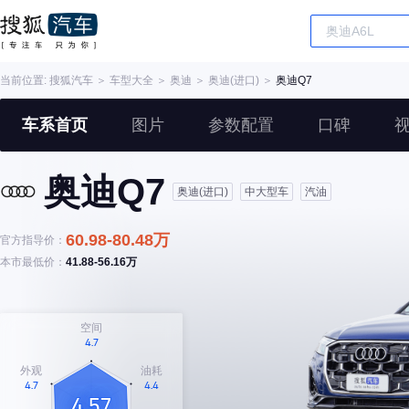
当前位置:
搜狐汽车
＞
车型大全
＞
奥迪
＞
奥迪(进口)
＞
奥迪Q7
车系首页
图片
参数配置
口碑
奥迪Q7
奥迪(进口)
中大型车
汽油
60.98-80.48万
官方指导价：
本市最低价：
41.88-56.16万