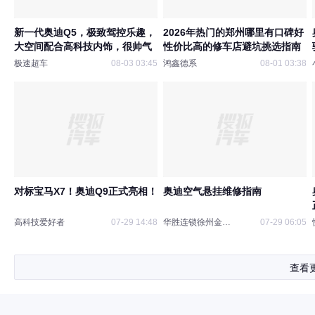
新一代奥迪Q5，极致驾控乐趣，
2026年热门的郑州哪里有口碑好
大空间配合高科技内饰，很帅气
性价比高的修车店避坑挑选指南
极速超车
08-03 03:45
鸿鑫德系
08-01 03:38
对标宝马X7！奥迪Q9正式亮相！
奥迪空气悬挂维修指南
高科技爱好者
07-29 14:48
华胜连锁徐州金山桥店
07-29 06:05
查看