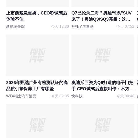
上市前紧急更换，CEO称试驾后
Q7已沦为二哥？奥迪“9系”SUV
体验不佳
来了！奥迪Q9/SQ9亮相：这个
配置够旗舰吗？
新能源寻踪
今天 12:30
拜托了老斯基
今天 07:52
2026年甄选广州有检测认证的高
奥迪斥巨资为Q9打造的电子门把
品质引擎保养工厂有哪些
手 CEO试驾后直接叫停：不方便
也不实用
WTX福士汽车油品
今天 02:35
快科技
今天 00:40