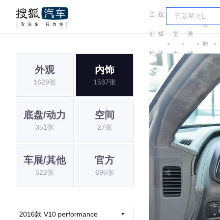
当
搜
车
奥
前
狐
型
奥
＞
＞
＞
迪
＞
位
汽
大
迪
RS
外观
内饰
置:
车
全
1629张
1537张
底盘/动力
空间
351张
27张
车展/其他
官方
522张
695张
2016款 V10 performance