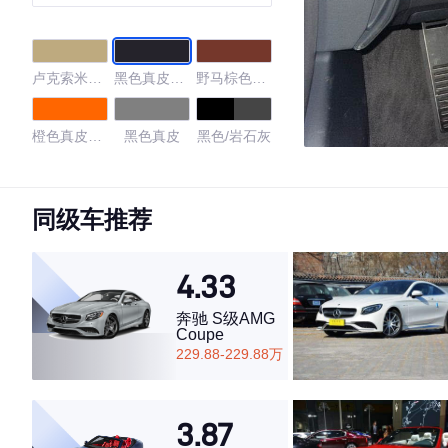
卢克索米真
黑色真皮内
野马棕色真
皮内饰
饰
皮内饰
橙色真皮内
黑色真皮
黑色/岩石灰
饰
3.75
同级车推荐
4.33
·外观表现较为优秀，优于100%同级车
·内饰表现一般，低于59%同级车
奔驰 S级AMG
·空间表现一般，低于80%同级车
Coupe
229.88-229.88万
3.87