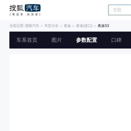
当前位置:
搜狐汽车
＞
车型大全
＞
奥迪
＞
奥迪(进口)
＞
奥迪S3
车系首页
图片
参数配置
口碑