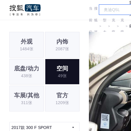
当
搜
车
雷
雷
前
狐
型
克
克
＞
＞
＞
＞
位
汽
大
萨
萨
外观
内饰
置:
车
全
斯
斯
1484张
2087张
I
底盘/动力
空间
438张
49张
车展/其他
官方
311张
1209张
2017款 300 F SPORT