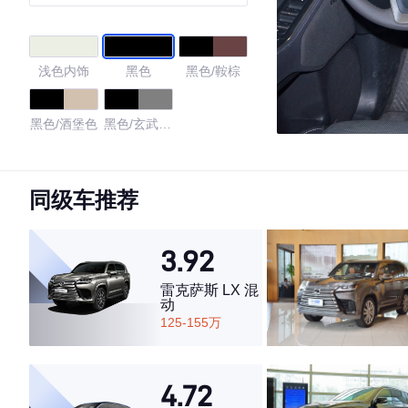
浅色内饰
黑色
黑色/鞍棕
黑色/酒堡色
黑色/玄武灰
色
4.33
同级车推荐
3.92
·外观表现较为优秀，优于85%同级车
·内饰表现一般，低于55%同级车
雷克萨斯 LX 混
·空间表现一般，低于77%同级车
动
125-155万
4.72