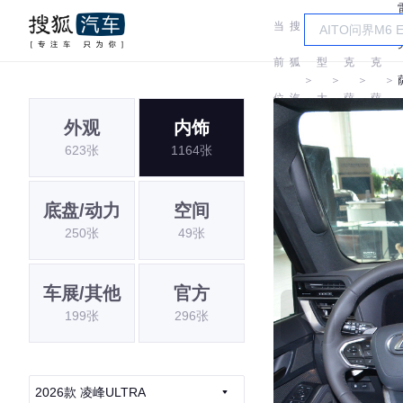
当
搜
车
雷
雷
前
狐
型
克
克
＞
＞
＞
＞
位
汽
大
萨
萨
外观
内饰
置:
车
全
斯
斯
623张
1164张
底盘/动力
空间
250张
49张
车展/其他
官方
199张
296张
2026款 凌峰ULTRA