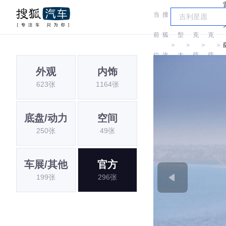
当
搜
车
雷
雷
前
狐
型
克
克
＞
＞
＞
＞
位
汽
大
萨
萨
外观
内饰
置:
车
全
斯
斯
623张
1164张
底盘/动力
空间
250张
49张
车展/其他
官方
199张
296张