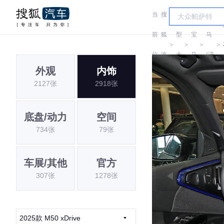
当
搜
车
宝
前
狐
型
宝
马
＞
＞
＞
＞
位
汽
大
马
(进
外观
内饰
置:
车
全
口)
2127张
2918张
底盘/动力
空间
734张
79张
车展/其他
官方
307张
1278张
2025款 M50 xDrive