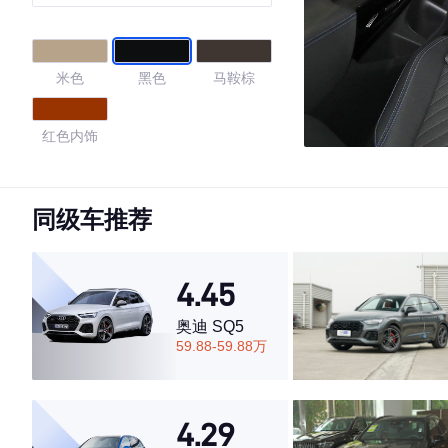
米色
黑色
马鞍棕
红色内饰
4.42
同级车推荐
·外观表现一般，低于62%同级车
4.45
·内饰表现一般，低于86%同级车
·空间表现一般，低于71%同级车
奥迪 SQ5
59.88-59.88万
4.29