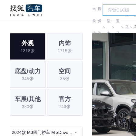
当
搜
车
宝
前
狐
型
宝
＞
＞
＞
马
＞
位
汽
大
马
M
外观
内饰
置:
车
全
1318张
1715张
底盘/动力
空间
345张
35张
车展/其他
官方
380张
743张
2024款 M3四门轿车 M xDrive 雷