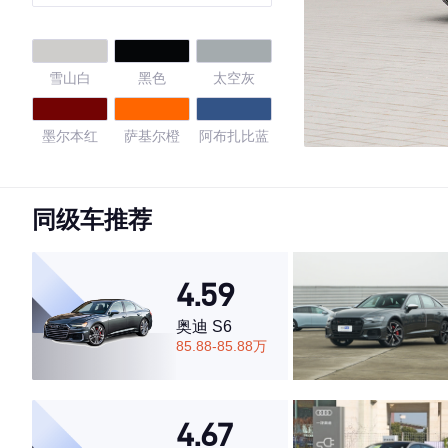
霆版
雪山白
黑色
太空灰
墨尔本红
萨基尔橙
阿布扎比蓝
宝石青
圣保罗黄
磨砂黑色
同级车推荐
4.39
4.59
奥迪 S6
·外观表现一般，低于57%同级车
85.88-85.88万
·内饰表现一般，低于80%同级车
·空间表现一般，低于86%同级车
4.67