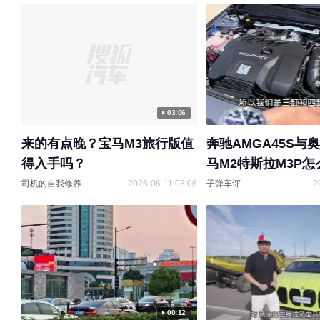
03:06
来的有点晚？宝马M3旅行版值
奔驰AMGA45S与奥
得入手吗？
马M2特斯拉M3P怎
司机的自我修养
2025-06-11 03:06
子弹车评
2
00:12