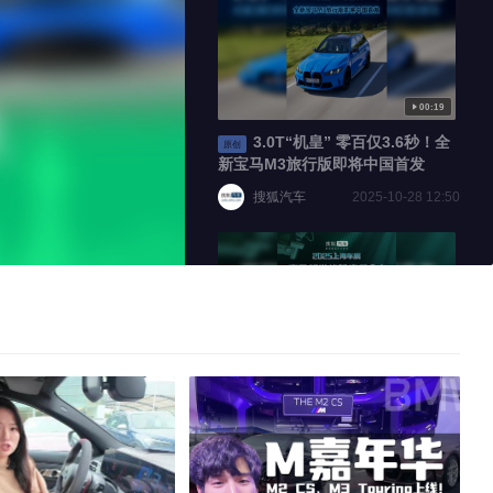
标准
100
00:19
100
3.0T“机皇” 零百仅3.6秒！全
原创
新宝马M3旅行版即将中国首发
搜狐汽车
2025-10-28 12:50
倍速
01:59
2025上海车展：宝马新世代驾
原创
趣概念车 电动M3雏形/轮上1万8千
牛米？
搜狐汽车
2025-04-24 18:48