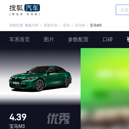
当前位置:
搜狐汽车
＞
车型大全
＞
宝马
＞
宝马M
＞
宝马M3
车系首页
图片
参数配置
口碑
4.39
宝马M3