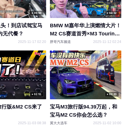
05:50
04:32
上头！到店试驾宝马
BMW M嘉年华上演燃情大片！
内无代餐？
M2 CS赛道首秀×M3 Touring
国内首秀
00:48
2025-11-17 02:20
胖哥汽车频道
2025-11-12 02:24
未来纯电M3雏形来了！ 宝马
原创
新世代驾趣概念车首发亮相
搜狐汽车
2025-04-21 21:14
02:51
02:33
旅行版&M2 CS来了
宝马M3旅行版94.39万起，和
01:20
宝马M2 CS你会怎么选？
蝉联中国市场豪华品牌销冠 宝
原创
2025-11-03 08:38
冀大大选车
2025-11-02 10:00
马公布2024年销量 交付超71万辆/