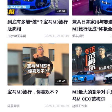
03:36
到底有多能“装”？宝马M3旅行
兼具日常家用与赛道
版亮相
M3旅行版成“终极
Buycar买车网
2025-11-24 07:45
爱车兵团
2
00:47
宝马M3旅行，你喜欢不？
M3最大的竞争对手
马M CEO范梅尔
陈震同学
2025-11-08 04:29
赵璞工作室
2