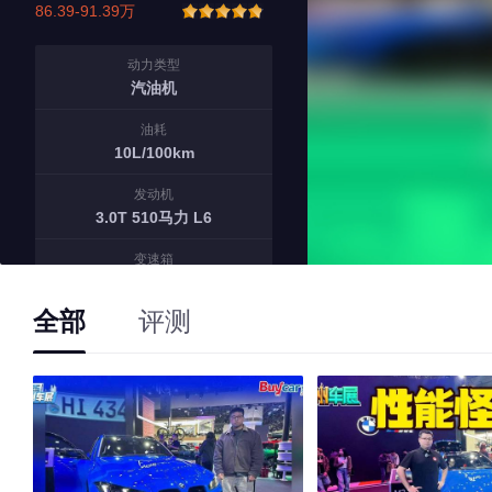
86.39-91.39万
动力类型
汽油机
油耗
10L/100km
发动机
3.0T 510马力 L6
变速箱
8档手自一体
全部
评测