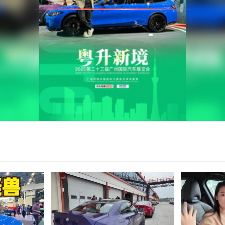
亮度
饱和度
对比度