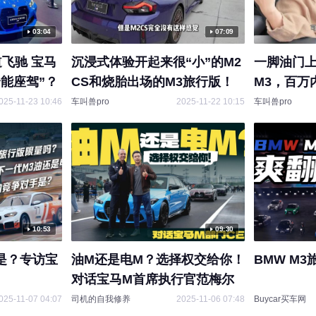
03:04
07:09
飞驰 宝马
沉浸式体验开起来很“小”的M2
一脚油门
全能座驾”？
CS和烧胎出场的M3旅行版！
M3，百万
025-11-23 10:46
车叫兽pro
2025-11-22 10:15
车叫兽pro
10:53
09:30
是？专访宝
油M还是电M？选择权交给你！
BMW M3
对话宝马M首席执行官范梅尔
025-11-07 04:07
司机的自我修养
2025-11-06 07:48
Buycar买车网