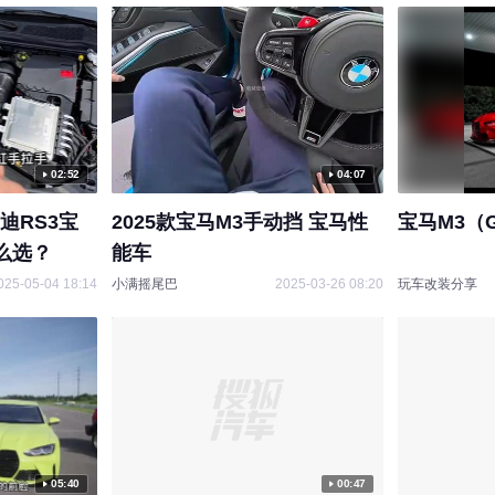
02:52
04:07
迪RS3宝
2025款宝马M3手动挡 宝马性
宝马M3（G
么选？
能车
025-05-04 18:14
小满摇尾巴
2025-03-26 08:20
玩车改装分享
05:40
00:47