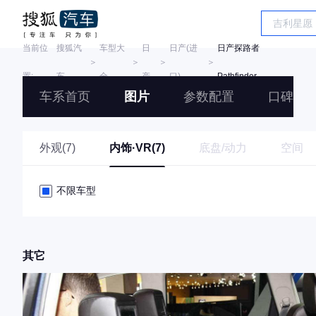
当前位
搜狐汽
车型大
日
日产(进
日产探路者
＞
＞
＞
＞
置:
车
全
产
口)
Pathfinder
车系首页
图片
参数配置
口碑
外观(7)
内饰·VR(7)
底盘/动力
空间
不限车型
其它