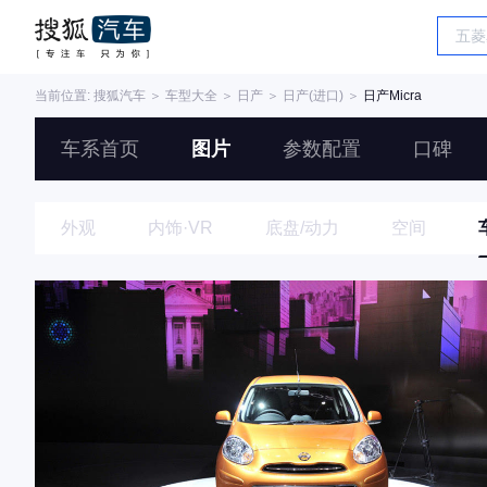
当前位置:
搜狐汽车
＞
车型大全
＞
日产
＞
日产(进口)
＞
日产Micra
车系首页
图片
参数配置
口碑
外观
内饰·VR
底盘/动力
空间