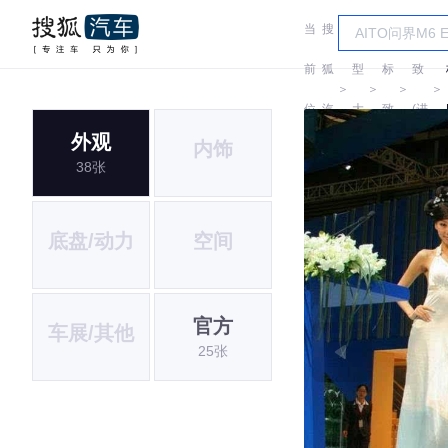
当
搜
车
标
前
狐
型
标
致
＞
＞
＞
＞
位
汽
大
致
(进
外观
内饰
置:
车
全
口)
38张
底盘/动力
空间
官方
车展/其他
25张