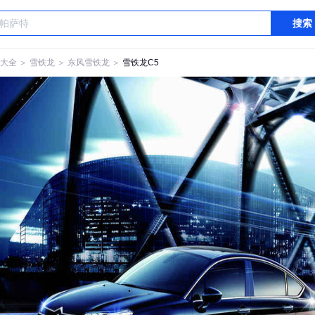
搜索
大全
＞
雪铁龙
＞
东风雪铁龙
＞
雪铁龙C5