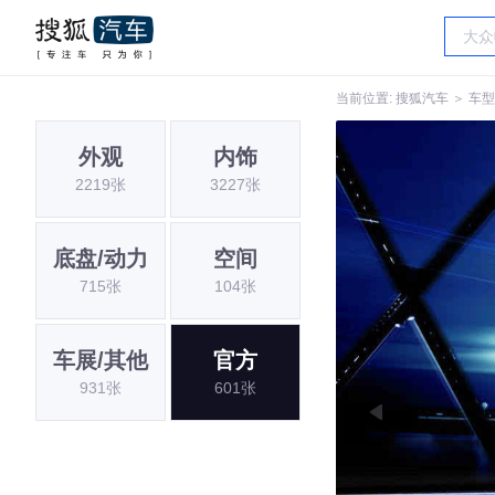
当前位置:
搜狐汽车
＞
车型
外观
内饰
2219张
3227张
底盘/动力
空间
715张
104张
车展/其他
官方
931张
601张