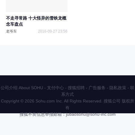
不走寻常路 十大怪异的雪铁龙概
念车盘点
老爷车
2016-09-27 23:56
公司介绍 About SOHU
-
支付中心
-
搜狐招聘
-
广告服务
-
隐私政策
-
联
系方式
Copyright
©
2026 Sohu.com Inc. All Rights Reserved. 搜狐公司
版权所
有
搜狐不良信息举报邮箱：
jubaosohu@sohu-inc.com