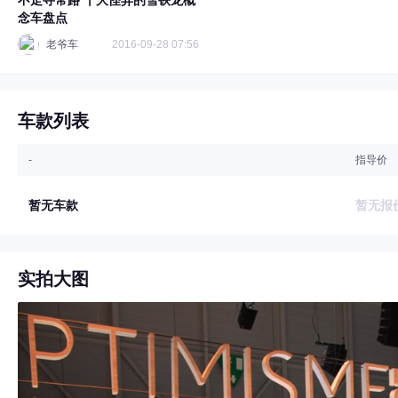
不走寻常路 十大怪异的雪铁龙概
念车盘点
老爷车
2016-09-28 07:56
车款列表
-
指导价
暂无车款
暂无报
实拍大图