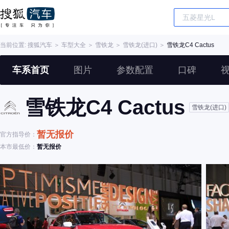
当前位置:
搜狐汽车
＞
车型大全
＞
雪铁龙
＞
雪铁龙(进口)
＞
雪铁龙C4 Cactus
车系首页
图片
参数配置
口碑
雪铁龙C4 Cactus
雪铁龙(进口)
暂无报价
官方指导价：
本市最低价：
暂无报价