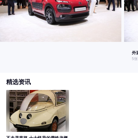
外
5张
精选资讯