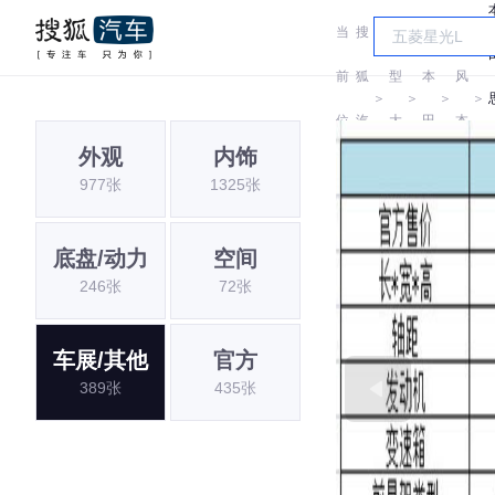
当
搜
车
东
前
狐
型
本
风
＞
＞
＞
＞
位
汽
大
田
本
外观
内饰
置:
车
全
田
977张
1325张
底盘/动力
空间
246张
72张
车展/其他
官方
389张
435张