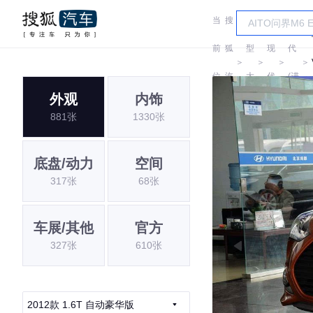
当
搜
车
现
前
狐
型
现
代
＞
＞
＞
＞
位
汽
大
代
(进
外观
内饰
置:
车
全
口)
881张
1330张
底盘/动力
空间
317张
68张
车展/其他
官方
327张
610张
2012款 1.6T 自动豪华版