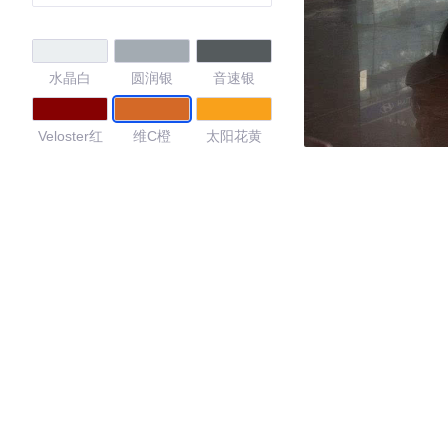
水晶白
圆润银
音速银
Veloster红
维C橙
太阳花黄
深海蓝
幻影黑
突击白
战舰灰
果酱黄
4.18
·外观表现较为优秀，优于87%同级车
·内饰表现一般，低于71%同级车
·空间表现一般，低于94%同级车