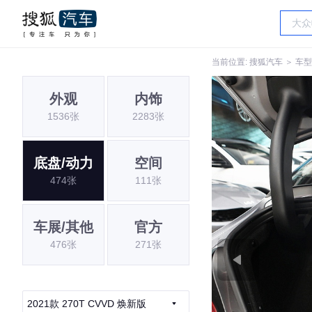
当前位置:
搜狐汽车
＞
车型
外观
内饰
1536张
2283张
底盘/动力
空间
474张
111张
车展/其他
官方
476张
271张
2021款 270T CVVD 焕新版