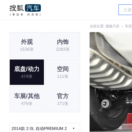
当前位置:
搜狐汽车
＞
车型
外观
内饰
1536张
2283张
底盘/动力
空间
474张
111张
车展/其他
官方
476张
271张
2014款 2.0L 自动PREMIUM 2