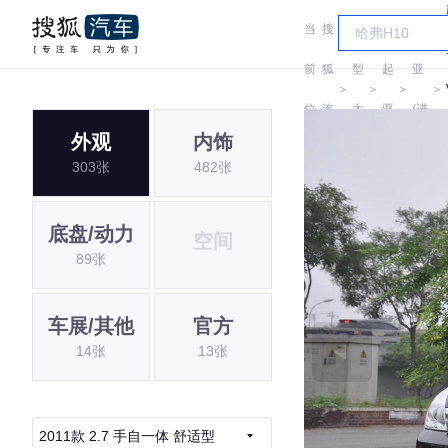
当
搜
车
起
前
狐
型
起
亚
＞
＞
＞
＞
位
汽
大
亚
(进
外观
内饰
置:
车
全
口)
303张
482张
底盘/动力
空间
89张
车展/其他
官方
14张
13张
2011款 2.7 手自一体 舒适型