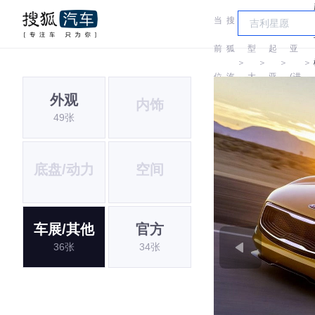
当
搜
车
起
前
狐
型
起
亚
＞
＞
＞
＞
位
汽
大
亚
(进
外观
内饰
置:
车
全
口)
49张
底盘/动力
空间
车展/其他
官方
36张
34张