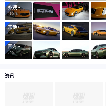
外观
49张
其他
36张
官方
34张
资讯