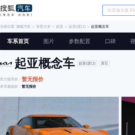
当前位置:
搜狐汽车
＞
车型大全
＞
起亚
＞
起亚(进口)
＞
起亚概念车
车系首页
图片
参数配置
口碑
起亚概念车
起亚(进口)
其它
暂无报价
官方指导价：
本市最低价：
暂无报价