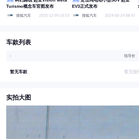
科幻路线 起亚Vision Meta
定位纯电动小型SUV 起亚
原创
原创
Turismo概念车官图发布
EV3正式发布
搜狐汽车
2025-12-05 16:53
搜狐汽车
2024-05-24 08:47
车款列表
-
指导价
暂无车款
暂无报
实拍大图