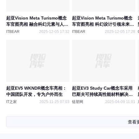
起亚Vision Meta Turismo概念
起亚Vision Meta Turismo概念
车官图亮相 融合科幻元素与人性
车官图亮相 科幻设计引领未来出
化空间设计
行新风潮
ITBEAR
2025-12-05 17:32
ITBEAR
2025-12-05 17:28
起亚EV5 WKNDR概念车亮相：
起亚EV3 Study Car概念车采用
中国团队开发，专为户外而生
巴斯夫可持续高性能材料解决方
案
IT之家
2025-11-25 07:03
链塑网
2025-04-09 11:01
查看