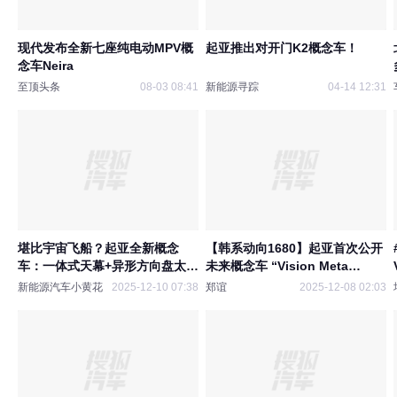
现代发布全新七座纯电动MPV概
起亚推出对开门K2概念车！
念车Neira
至顶头条
08-03 08:41
新能源寻踪
04-14 12:31
堪比宇宙飞船？起亚全新概念
【韩系动向1680】起亚首次公开
车：一体式天幕+异形方向盘太前
未来概念车 “Vision Meta
卫
Tourismo
新能源汽车小黄花
2025-12-10 07:38
郑谊
2025-12-08 02:03