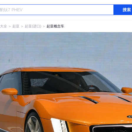
搜索
大全
＞
起亚
＞
起亚(进口)
＞
起亚概念车