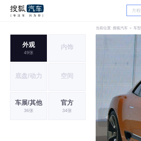
当前位置:
搜狐汽车
＞
车型
外观
内饰
49张
底盘/动力
空间
车展/其他
官方
36张
34张