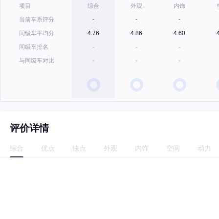
项目
综合
外观
内饰
当前车系评分
-
-
-
同级车平均分
4.76
4.86
4.60
同级车排名
-
-
-
与同级车对比
-
-
-
评价详情
综合
优点
缺点
外观
内饰
空间
动力