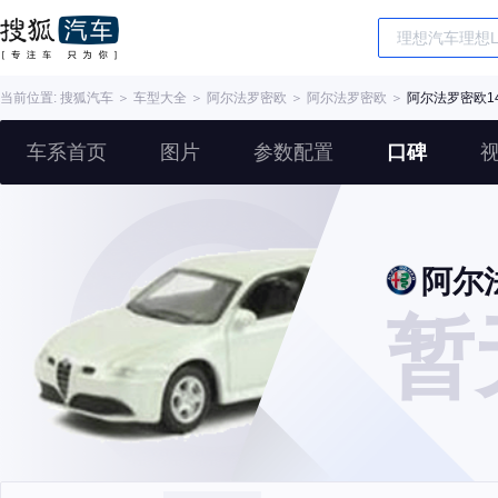
当前位置:
搜狐汽车
＞
车型大全
＞
阿尔法罗密欧
＞
阿尔法罗密欧
＞
阿尔法罗密欧1
车系首页
图片
参数配置
口碑
阿尔
暂