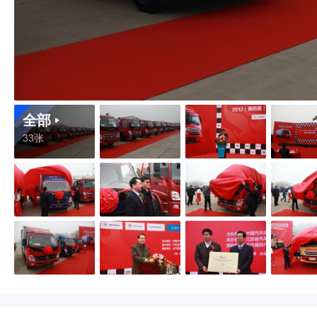
全部
33张