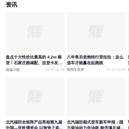
资讯
盘点十大性价比最高的 4.2m 厢
八年售后老炮转行货拉拉：这么
货！石家庄跑城配、拉货卡友参
选车才能赢在起跑线
考
瑞诚小瑞
08-01 00:34
商用车世界
07-21 02:07
北汽福田全矩阵产品亮相第九届
北汽福田厢式货车新车申报：国
中国—亚欧博览会 以智造之姿擎
六柴油动力低油耗 能否满足城配