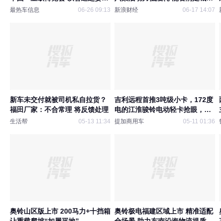
绘丝路宏图
运输需求？
最热车信息
06-26 09:13
新浪财经
06-17 14:07
新车未交付就被司机私自拉货？
吉利远程首推3吨级小卡，172度
福田厂家：不合常理 将反馈处理
电的江淮骏铃电动轻卡抢眼，
2026年4月期公示N类中/轻/微卡
生活帮
05-13 11:34
提加商用车
05-11 01:36
新产品盘点
奥铃山区版上市 200马力+十挡箱
奥铃极电福建区域上市 精准适配