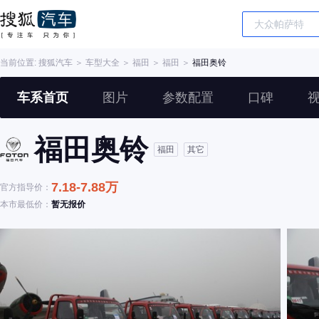
当前位置:
搜狐汽车
＞
车型大全
＞
福田
＞
福田
＞
福田奥铃
车系首页
图片
参数配置
口碑
福田奥铃
福田
其它
7.18-7.88万
官方指导价：
本市最低价：
暂无报价