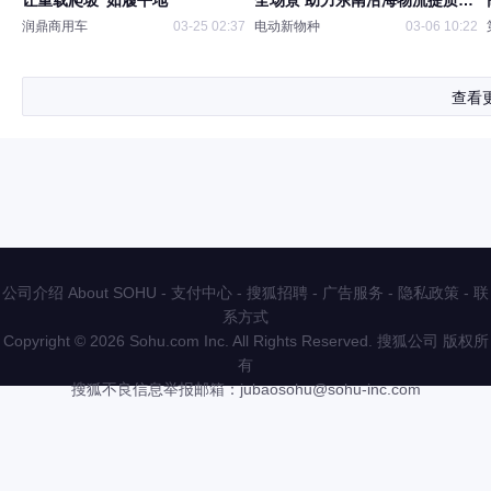
让重载爬坡“如履平地”
全场景 助力东南沿海物流提质增
效
润鼎商用车
03-25 02:37
电动新物种
03-06 10:22
查看
公司介绍 About SOHU
-
支付中心
-
搜狐招聘
-
广告服务
-
隐私政策
-
联
系方式
Copyright
©
2026 Sohu.com Inc. All Rights Reserved. 搜狐公司
版权所
有
搜狐不良信息举报邮箱：
jubaosohu@sohu-inc.com