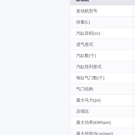
发动机型号
排量(L)
汽缸容积(cc)
进气形式
汽缸数(个)
汽缸排列形式
每缸气门数(个)
气门结构
最大马力(ps)
压缩比
最大功率(kW/rpm)
最大扭矩(N·m/rpm)