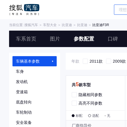
当前位置:
搜狐汽车
＞
车型大全
＞
比亚迪
＞
比亚迪
＞
比亚迪F3R
车系首页
图片
参数配置
口碑
车辆基本参数
年款
2011款
2009款
车身
发动机
5
共
款车型
变速箱
隐藏相同参数
底盘转向
高亮不同参数
车轮制动
标配
选配
-
无
安全装备
厂商指导价