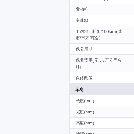
发动机
变速箱
工信部油耗(L/100km)(城
市/市郊/综合)
保养周期
保养费用(元，6万公里合
计)
保修政策
车身
长度(mm)
宽度(mm)
高度(mm)