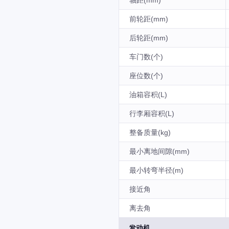
轴距(mm)
前轮距(mm)
后轮距(mm)
车门数(个)
座位数(个)
油箱容积(L)
行李厢容积(L)
整备质量(kg)
最小离地间隙(mm)
最小转弯半径(m)
接近角
离去角
发动机