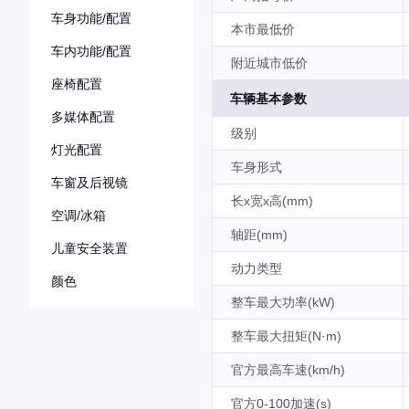
车身功能/配置
本市最低价
车内功能/配置
附近城市低价
座椅配置
车辆基本参数
多媒体配置
级别
灯光配置
车身形式
车窗及后视镜
长x宽x高(mm)
空调/冰箱
轴距(mm)
儿童安全装置
动力类型
颜色
整车最大功率(kW)
整车最大扭矩(N·m)
官方最高车速(km/h)
官方0-100加速(s)