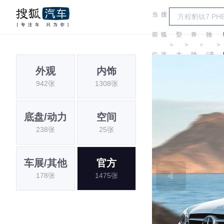
当
搜
车
奔
前
狐
型
奔
驰
＞
＞
＞
＞
位
汽
大
驰
(进
外观
内饰
置:
车
全
口)
942张
1308张
底盘/动力
空间
238张
25张
车展/其他
官方
178张
1475张