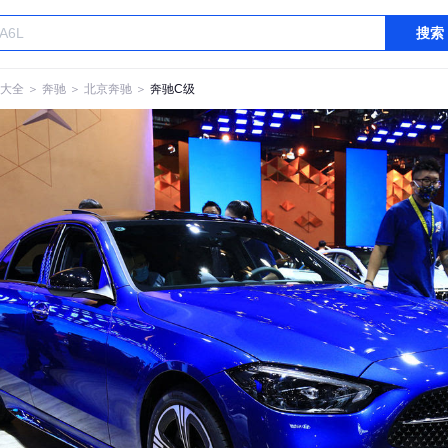
搜索
大全
＞
奔驰
＞
北京奔驰
＞
奔驰C级