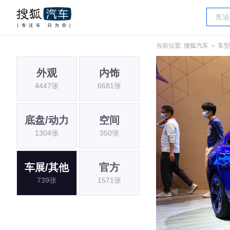
当前位置:
搜狐汽车
＞
车型
外观
内饰
4447张
6681张
底盘/动力
空间
1304张
350张
车展/其他
官方
739张
1571张