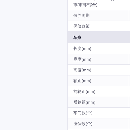
市/市郊/综合)
保养周期
保修政策
车身
长度(mm)
宽度(mm)
高度(mm)
轴距(mm)
前轮距(mm)
后轮距(mm)
车门数(个)
座位数(个)