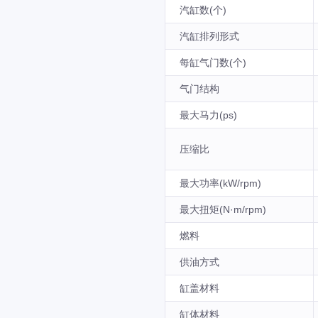
汽缸数(个)
汽缸排列形式
每缸气门数(个)
气门结构
最大马力(ps)
压缩比
最大功率(kW/rpm)
最大扭矩(N·m/rpm)
燃料
供油方式
缸盖材料
缸体材料