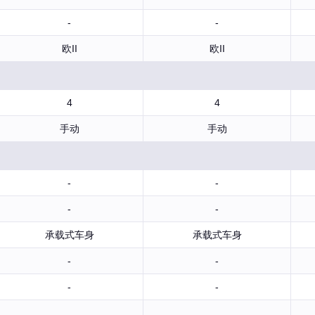
-
-
欧II
欧II
4
4
手动
手动
-
-
-
-
承载式车身
承载式车身
-
-
-
-