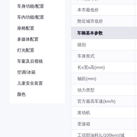
车身功能/配置
本市最低价
车内功能/配置
附近城市低价
座椅配置
车辆基本参数
多媒体配置
级别
灯光配置
车身形式
车窗及后视镜
长x宽x高(mm)
空调/冰箱
轴距(mm)
儿童安全装置
动力类型
颜色
官方最高车速(km/h)
发动机
变速箱
工信部油耗(L/100km)(城