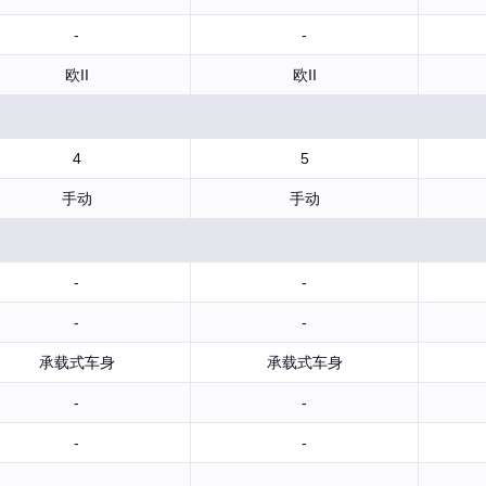
-
-
欧II
欧II
4
5
手动
手动
-
-
-
-
承载式车身
承载式车身
-
-
-
-