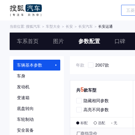
当前位置:
搜狐汽车
＞
车型大全
＞
长安
＞
长安汽车
＞
长安运通
车系首页
图片
参数配置
口碑
车辆基本参数
年款
2007款
车身
发动机
5
共
款车型
变速箱
隐藏相同参数
底盘转向
高亮不同参数
车轮制动
标配
选配
-
无
安全装备
厂商指导价