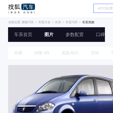
当前位置:
搜狐汽车
＞
车型大全
＞
长安
＞
长安汽车
＞
长安杰勋
车系首页
图片
参数配置
口碑
外观
内饰·VR
底盘/动力
空间