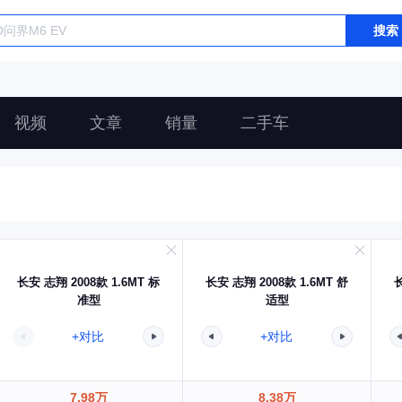
搜索
视频
文章
销量
二手车
长安 志翔 2008款 1.6MT 标
长安 志翔 2008款 1.6MT 舒
长
准型
适型
+对比
+对比
7.98万
8.38万