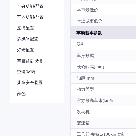
车身功能/配置
本市最低价
车内功能/配置
附近城市低价
座椅配置
车辆基本参数
多媒体配置
级别
灯光配置
车身形式
车窗及后视镜
长x宽x高(mm)
空调/冰箱
轴距(mm)
儿童安全装置
动力类型
颜色
官方最高车速(km/h)
发动机
变速箱
工信部油耗(L/100km)(城