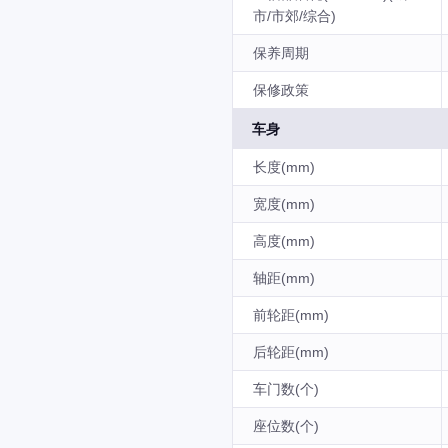
市/市郊/综合)
保养周期
保修政策
车身
长度(mm)
宽度(mm)
高度(mm)
轴距(mm)
前轮距(mm)
后轮距(mm)
车门数(个)
座位数(个)