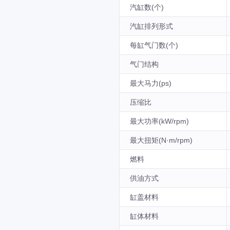
汽缸数(个)
汽缸排列形式
每缸气门数(个)
气门结构
最大马力(ps)
压缩比
最大功率(kW/rpm)
最大扭矩(N·m/rpm)
燃料
供油方式
缸盖材料
缸体材料