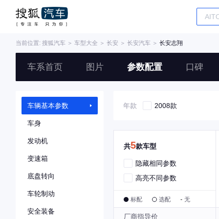
当前位置:
搜狐汽车
＞
车型大全
＞
长安
＞
长安汽车
＞
长安志翔
车系首页
图片
参数配置
口碑
车辆基本参数
年款
2008款
车身
发动机
5
共
款车型
变速箱
隐藏相同参数
底盘转向
高亮不同参数
车轮制动
标配
选配
-
无
安全装备
厂商指导价