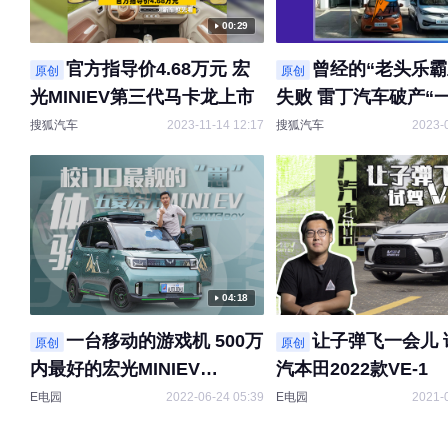
00:29
官方指导价4.68万元 宏
曾经的“老头乐霸
原创
原创
光MINIEV第三代马卡龙上市
失败 雷丁汽车破产“
毛”
搜狐汽车
2023-11-14 12:17
搜狐汽车
2023-
04:18
一台移动的游戏机 500万
让子弹飞一会儿 
原创
原创
内最好的宏光MINIEV
汽本田2022款VE-1
GAMEBOY
E电园
2022-06-24 05:39
E电园
2021-