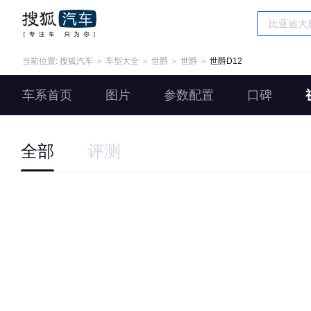
当前位置:
搜狐汽车
＞
车型大全
＞
世爵
＞
世爵
＞
世爵D12
车系首页
图片
参数配置
口碑
全部
评测