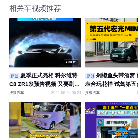
相关车视频推荐
00:28
夏季正式亮相 科尔维特
剁椒鱼头带酒窝 
原创
原创
C8 ZR1发预告视频 又要刷纽
表台玩花样 试驾第五
北了？
MINIEV
搜狐汽车
2024-06-04 08:24
搜狐汽车