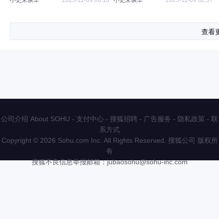
小史来谈车
2023-11-09 08:10
小史来谈车
2023-11-09 02:57
查看
公司介绍 About SOHU
-
支付中心
-
搜狐招聘
-
广告服务
-
隐私政策
-
联
系方式
Copyright
©
2026 Sohu.com Inc. All Rights Reserved. 搜狐公司
版权所
有
搜狐不良信息举报邮箱：
jubaosohu@sohu-inc.com