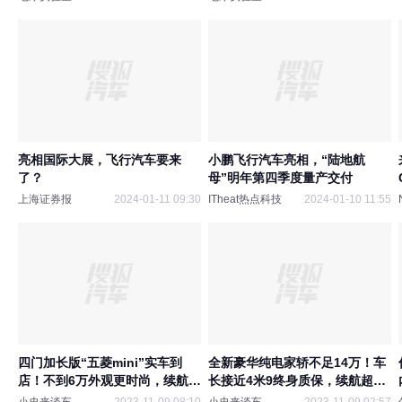
亮相国际大展，飞行汽车要来
小鹏飞行汽车亮相，“陆地航
了？
母”明年第四季度量产交付
上海证券报
2024-01-11 09:30
ITheat热点科技
2024-01-10 11:55
四门加长版“五菱mini”实车到
全新豪华纯电家轿不足14万！车
店！不到6万外观更时尚，续航
长接近4米9终身质保，续航超
410Km
600Km