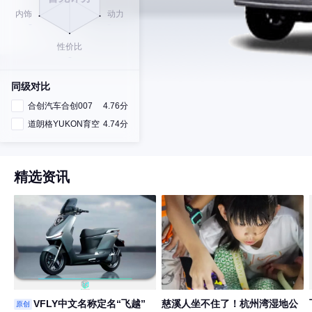
同级对比
合创汽车合创007
4.76分
道朗格YUKON育空
4.74分
精选资讯
VFLY中文名称定名“飞越”
慈溪人坐不住了！杭州湾湿地公
原创