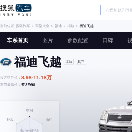
当前位置:
搜狐汽车
＞
车型大全
＞
福迪
＞
福迪
＞
福迪飞越
车系首页
图片
参数配置
口碑
福迪飞越
福迪
其它
8.98-11.18万
官方指导价：
本市最低价：
暂无报价